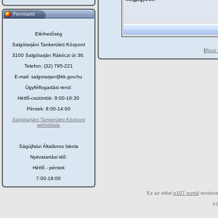
Fenntartó
Elérhetőség
Salgótarjáni Tankerületi Központ
[
Root 
3100 Salgótarján Rákóczi út 36.
Telefon: (32) 795-221
E-mail: salgotarjan@kk.gov.hu
Ügyfélfogadási rend:
Hétfő-csütörtök: 8:00-16:30
Péntek: 8:00-14:00
Salgótarjáni Tankerületi Központ
weboldala
Ságújfalui Általános Iskola
Nyitvatartási idő:
Hétfő - péntek
7:00-18:00
Ez az oldal
e107 portál
rendsze
e1