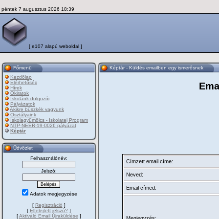
péntek 7 augusztus 2026 18:39
[ e107 alapú weboldal ]
Főmenü
Képtár - Küldés emailben egy ismerősnek
Kezdõlap
Elérhetőség
Ema
Hírek
Okiratok
Iskolánk dolgozói
Pályázatok
Akikre büszkék vagyunk
Osztályaink
Iskolagyümölcs - Iskolatej Program
NTP-NEER-19-0026 pályázat
Képtár
Üdvözlet
Felhasználónév:
Címzett email címe:
Jelszó:
Neved:
Email címed:
Adatok megjegyzése
[
Regisztráció
]
[
Elfelejtett jelszó?
]
[
Aktiváló Email Újraküldése
]
Megjegyzés: