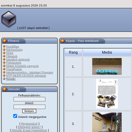
szombat 8 augusztus 2026 23:20
[ e107 alapú weboldal ]
Főmenü
Képtár - Friss feltöltések
Kezdõlap
Elérhetőség
Rang
Media
Hírek
Okiratok
Iskolánk dolgozói
Pályázatok
Akikre büszkék vagyunk
1.
Osztályaink
Iskolagyümölcs - Iskolatej Program
NTP-NEER-19-0026 pályázat
Képtár
Üdvözlet
2.
Felhasználónév:
Jelszó:
Adatok megjegyzése
[
Regisztráció
]
3.
[
Elfelejtett jelszó?
]
[
Aktiváló Email Újraküldése
]