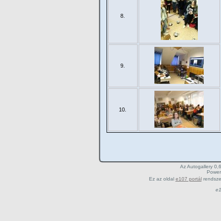
8.
9.
10.
Az Autogallery 0,
Power
Ez az oldal
e107 portál
rendsze
e1