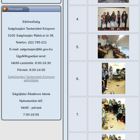
Fenntartó
4.
Elérhetőség
Salgótarjáni Tankerületi Központ
3100 Salgótarján Rákóczi út 36.
Telefon: (32) 795-221
5.
E-mail: salgotarjan@kk.gov.hu
Ügyfélfogadási rend:
Hétfő-csütörtök: 8:00-16:30
Péntek: 8:00-14:00
Salgótarjáni Tankerületi Központ
6.
weboldala
Ságújfalui Általános Iskola
Nyitvatartási idő:
Hétfő - péntek
7.
7:00-18:00