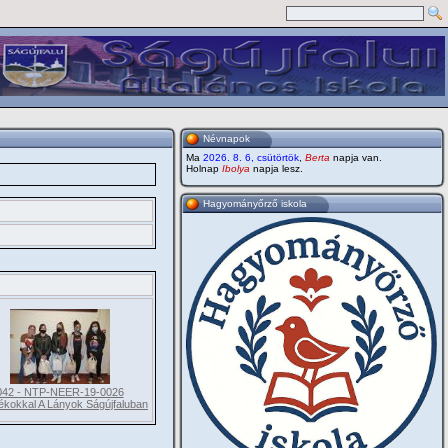
Névnapok
Ma
2026. 8. 6, csütörtök
,
Berta
napja van.
Holnap
Ibolya
napja lesz.
Hagyományőrző iskola
042 - NTP-NEER-19-0026
ékokkal A Lányok Ságújfaluban