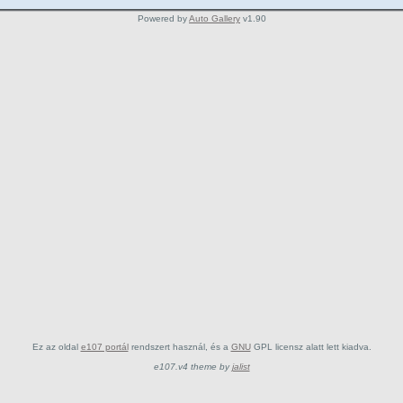
Powered by
Auto Gallery
v1.90
Ez az oldal
e107 portál
rendszert használ, és a
GNU
GPL licensz alatt lett kiadva.
e107.v4 theme by
jalist