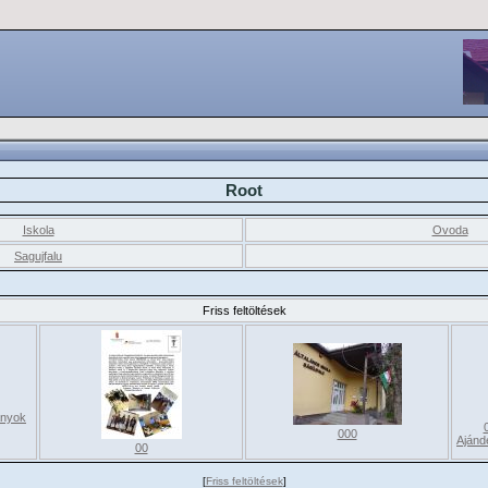
Root
Iskola
Ovoda
Sagujfalu
Friss feltöltések
ányok
000
Ajánd
00
[
Friss feltöltések
]