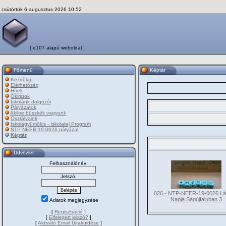
csütörtök 6 augusztus 2026 10:52
[ e107 alapú weboldal ]
Főmenü
Képtár
Kezdõlap
Elérhetőség
Hírek
Okiratok
Iskolánk dolgozói
Pályázatok
Akikre büszkék vagyunk
Osztályaink
Iskolagyümölcs - Iskolatej Program
NTP-NEER-19-0026 pályázat
Képtár
Üdvözlet
Felhasználónév:
Jelszó:
026 - NTP-NEER-19-0026 L
Napja Ságújfaluban 3
Adatok megjegyzése
[
Regisztráció
]
[
Elfelejtett jelszó?
]
[
Aktiváló Email Újraküldése
]