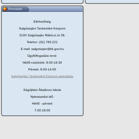
Fenntartó
Elérhetőség
Salgótarjáni Tankerületi Központ
3100 Salgótarján Rákóczi út 36.
Telefon: (32) 795-221
E-mail: salgotarjan@kk.gov.hu
Ügyfélfogadási rend:
Hétfő-csütörtök: 8:00-16:30
Péntek: 8:00-14:00
Salgótarjáni Tankerületi Központ weboldala
Ságújfalui Általános Iskola
Nyitvatartási idő:
Hétfő - péntek
7:00-18:00