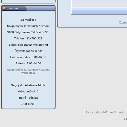
Fenntartó
Elérhetőség
[
Root 
Salgótarjáni Tankerületi Központ
3100 Salgótarján Rákóczi út 36.
Telefon: (32) 795-221
E-mail: salgotarjan@kk.gov.hu
Ügyfélfogadási rend:
Hétfő-csütörtök: 8:00-16:30
Péntek: 8:00-14:00
Salgótarjáni Tankerületi Központ
weboldala
Ságújfalui Általános Iskola
Nyitvatartási idő:
Hétfő - péntek
7:00-18:00
Ez az oldal
e107 portál
rendsze
e1