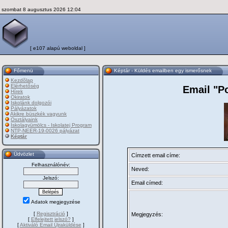
szombat 8 augusztus 2026 12:04
[ e107 alapú weboldal ]
Főmenü
Képtár - Küldés emailben egy ismerősnek
Kezdõlap
Elérhetőség
Email "P
Hírek
Okiratok
Iskolánk dolgozói
Pályázatok
Akikre büszkék vagyunk
Osztályaink
Iskolagyümölcs - Iskolatej Program
NTP-NEER-19-0026 pályázat
Képtár
Üdvözlet
Címzett email címe:
Felhasználónév:
Neved:
Jelszó:
Email címed:
Adatok megjegyzése
[
Regisztráció
]
Megjegyzés:
[
Elfelejtett jelszó?
]
[
Aktiváló Email Újraküldése
]