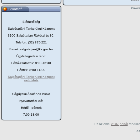
Power
Fenntartó
Elérhetőség
Salgótarjáni Tankerületi Központ
3100 Salgótarján Rákóczi út 36.
Telefon: (32) 795-221
E-mail: salgotarjan@kk.gov.hu
Ügyfélfogadási rend:
Hétfő-csütörtök: 8:00-16:30
Péntek: 8:00-14:00
Salgótarjáni Tankerületi Központ
weboldala
Ságújfalui Általános Iskola
Nyitvatartási idő:
Hétfő - péntek
7:00-18:00
Ez az oldal
e107 portál
rendsze
e1