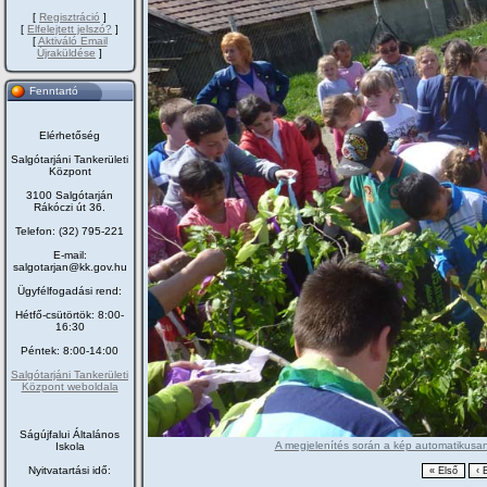
[
Regisztráció
]
[
Elfelejtett jelszó?
]
[
Aktiváló Email
Újraküldése
]
Fenntartó
Elérhetőség
Salgótarjáni Tankerületi
Központ
3100 Salgótarján
Rákóczi út 36.
Telefon: (32) 795-221
E-mail:
salgotarjan@kk.gov.hu
Ügyfélfogadási rend:
Hétfő-csütörtök: 8:00-
16:30
Péntek: 8:00-14:00
Salgótarjáni Tankerületi
Központ weboldala
Ságújfalui Általános
A megjelenítés során a kép automatikusan 
Iskola
Nyitvatartási idő: