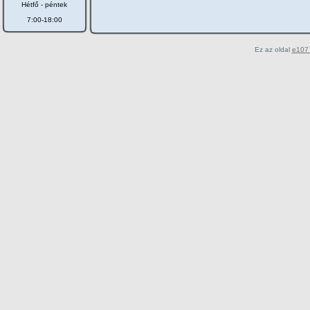
Hétfő - péntek
7:00-18:00
Ez az oldal
e107 