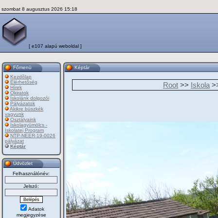
szombat 8 augusztus 2026 15:18
[ e107 alapú weboldal ]
Főmenü
Képtár
Kezdõlap
Elérhetőség
Root
>>
Iskola
>
Hírek
Okiratok
Iskolánk dolgozói
Pályázatok
Akikre büszkék
vagyunk
Osztályaink
Iskolagyümölcs -
Iskolatej Program
NTP-NEER-19-0026
pályázat
Képtár
Üdvözlet
Felhasználónév:
Jelszó:
Adatok
megjegyzése