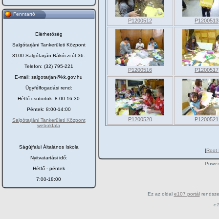
Fenntartó
P1200512
P1200513
Elérhetőség
Salgótarjáni Tankerületi Központ
3100 Salgótarján Rákóczi út 36.
Telefon: (32) 795-221
P1200516
P1200517
E-mail: salgotarjan@kk.gov.hu
Ügyfélfogadási rend:
Hétfő-csütörtök: 8:00-16:30
Péntek: 8:00-14:00
P1200520
P1200521
Salgótarjáni Tankerületi Központ
weboldala
Ságújfalui Általános Iskola
[
Root 
Nyitvatartási idő:
Power
Hétfő - péntek
7:00-18:00
Ez az oldal
e107 portál
rendsze
e1