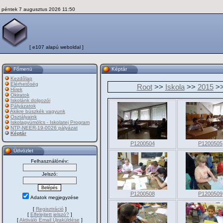
péntek 7 augusztus 2026 11:50
[ e107 alapú weboldal ]
Főmenü
Képtár
Kezdõlap
Elérhetőség
Root
>>
Iskola
>>
2015
>
Hírek
Okiratok
Iskolánk dolgozói
Pályázatok
Akikre büszkék vagyunk
Osztályaink
Iskolagyümölcs - Iskolatej Program
NTP-NEER-19-0026 pályázat
Képtár
P1200504
P1200505
Üdvözlet
Felhasználónév:
Jelszó:
P1200508
P1200509
Adatok megjegyzése
[
Regisztráció
]
[
Elfelejtett jelszó?
]
[
Aktiváló Email Újraküldése
]