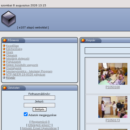
szombat 8 augusztus 2026 13:15
[ e107 alapú weboldal ]
Főmenü
Képtár
Kezdõlap
Elérhetőség
Hírek
Okiratok
Iskolánk dolgozói
Pályázatok
Akikre büszkék vagyunk
Osztályaink
Iskolagyümölcs - Iskolatej Program
NTP-NEER-19-0026 pályázat
Képtár
P1050168
Üdvözlet
Felhasználónév:
Jelszó:
Adatok megjegyzése
P1050173
[
Regisztráció
]
[
Elfelejtett jelszó?
]
[
Aktiváló Email Újraküldése
]