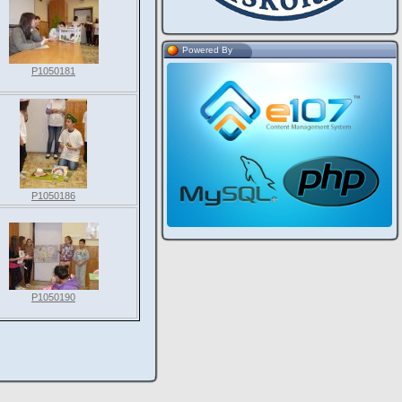
Powered By
P1050181
P1050186
P1050190