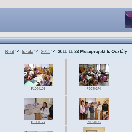
Root
>>
Iskola
>>
2011
>>
2011-11-23 Meseprojekt 5. Osztály
P1050169
P1050170
P1050174
P1050175