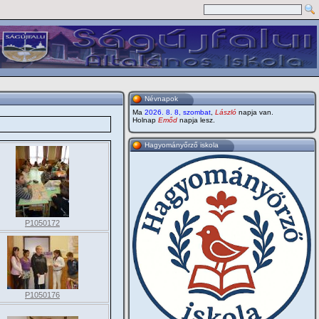
Névnapok
Ma
2026. 8. 8, szombat
,
László
napja van.
Holnap
Emőd
napja lesz.
Hagyományőrző iskola
P1050172
P1050176