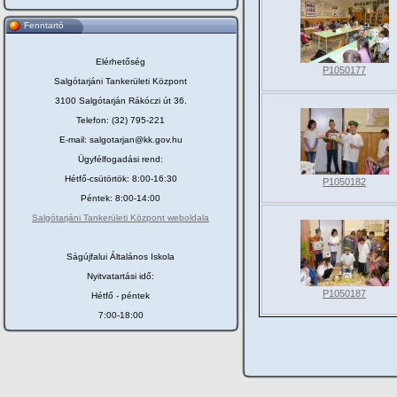
Fenntartó
Elérhetőség
P1050177
Salgótarjáni Tankerületi Központ
3100 Salgótarján Rákóczi út 36.
Telefon: (32) 795-221
E-mail: salgotarjan@kk.gov.hu
Ügyfélfogadási rend:
Hétfő-csütörtök: 8:00-16:30
P1050182
Péntek: 8:00-14:00
Salgótarjáni Tankerületi Központ weboldala
Ságújfalui Általános Iskola
Nyitvatartási idő:
P1050187
Hétfő - péntek
7:00-18:00