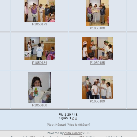
P1050179
P1050180
P1050184
P1050185
P1050189
P1050188
File 1-20 / 43.
Ugrás:
1
2
3
[
Root Képtár
] [
Friss feltöltések
]
Powered by
Auto Gallery
v1.90