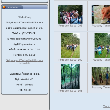
Fenntartó
Elérhetőség
Salgótarjáni Tankerületi Központ
Pozsony Tanari 095
Pozsony Tanar
3100 Salgótarján Rákóczi út 36.
Telefon: (32) 795-221
E-mail: salgotarjan@kk.gov.hu
Ügyfélfogadási rend:
Hétfő-csütörtök: 8:00-16:30
Péntek: 8:00-14:00
Pozsony Tanari 100
Pozsony Tanar
Salgótarjáni Tankerületi Központ
weboldala
Ságújfalui Általános Iskola
Nyitvatartási idő:
Hétfő - péntek
Pozsony Tanar
7:00-18:00
Pozsony Tanari 105
[
Root 