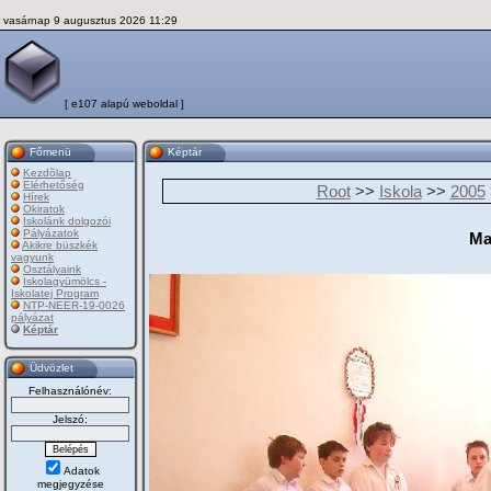
vasárnap 9 augusztus 2026 11:29
[ e107 alapú weboldal ]
Főmenü
Képtár
Kezdõlap
Elérhetőség
Root
>>
Iskola
>>
2005
Hírek
Okiratok
Iskolánk dolgozói
Pályázatok
Ma
Akikre büszkék
vagyunk
Osztályaink
Iskolagyümölcs -
Iskolatej Program
NTP-NEER-19-0026
pályázat
Képtár
Üdvözlet
Felhasználónév:
Jelszó:
Adatok
megjegyzése