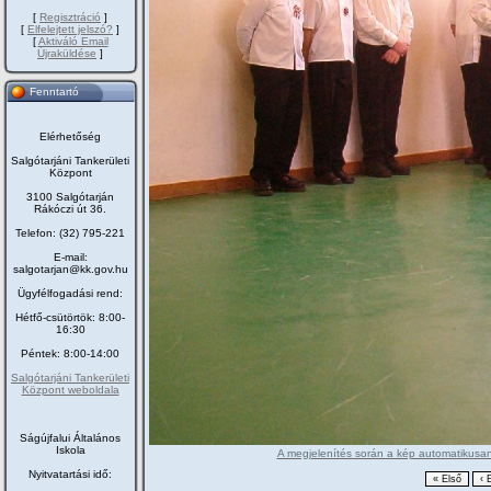
[
Regisztráció
]
[
Elfelejtett jelszó?
]
[
Aktiváló Email
Újraküldése
]
Fenntartó
Elérhetőség
Salgótarjáni Tankerületi
Központ
3100 Salgótarján
Rákóczi út 36.
Telefon: (32) 795-221
E-mail:
salgotarjan@kk.gov.hu
Ügyfélfogadási rend:
Hétfő-csütörtök: 8:00-
16:30
Péntek: 8:00-14:00
Salgótarjáni Tankerületi
Központ weboldala
Ságújfalui Általános
Iskola
A megjelenítés során a kép automatikusan 
Nyitvatartási idő: