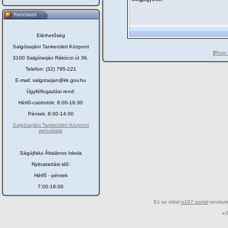
Fenntartó
Elérhetőség
Salgótarjáni Tankerületi Központ
[
Root 
3100 Salgótarján Rákóczi út 36.
Telefon: (32) 795-221
E-mail: salgotarjan@kk.gov.hu
Ügyfélfogadási rend:
Hétfő-csütörtök: 8:00-16:30
Péntek: 8:00-14:00
Salgótarjáni Tankerületi Központ
weboldala
Ságújfalui Általános Iskola
Nyitvatartási idő:
Hétfő - péntek
7:00-18:00
Ez az oldal
e107 portál
rendsze
e1