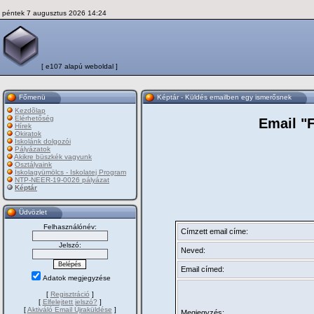
péntek 7 augusztus 2026 14:24
[ e107 alapú weboldal ]
Főmenü
Képtár - Küldés emailben egy ismerősnek
Kezdõlap
Elérhetőség
Email "
Hírek
Okiratok
Iskolánk dolgozói
Pályázatok
Akikre büszkék vagyunk
Osztályaink
Iskolagyümölcs - Iskolatej Program
NTP-NEER-19-0026 pályázat
Képtár
Üdvözlet
Felhasználónév:
Címzett email címe:
Jelszó:
Neved:
Email címed:
Adatok megjegyzése
[
Regisztráció
]
[
Elfelejtett jelszó?
]
[
Aktiváló Email Újraküldése
]
Megjegyzés: