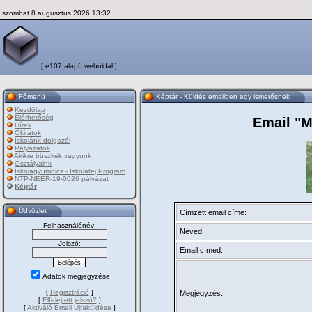
szombat 8 augusztus 2026 13:32
[ e107 alapú weboldal ]
Főmenü
Képtár - Küldés emailben egy ismerősnek
Kezdõlap
Elérhetőség
Email "M
Hírek
Okiratok
Iskolánk dolgozói
Pályázatok
Akikre büszkék vagyunk
Osztályaink
Iskolagyümölcs - Iskolatej Program
NTP-NEER-19-0026 pályázat
Képtár
Üdvözlet
Címzett email címe:
Felhasználónév:
Neved:
Jelszó:
Email címed:
Adatok megjegyzése
[
Regisztráció
]
Megjegyzés:
[
Elfelejtett jelszó?
]
[
Aktiváló Email Újraküldése
]