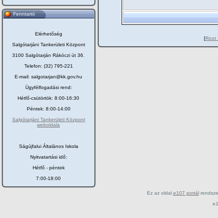
Fenntartó
Elérhetőség
[
Root 
Salgótarjáni Tankerületi Központ
3100 Salgótarján Rákóczi út 36.
Telefon: (32) 795-221
E-mail: salgotarjan@kk.gov.hu
Ügyfélfogadási rend:
Hétfő-csütörtök: 8:00-16:30
Péntek: 8:00-14:00
Salgótarjáni Tankerületi Központ
weboldala
Ságújfalui Általános Iskola
Nyitvatartási idő:
Hétfő - péntek
7:00-18:00
Ez az oldal
e107 portál
rendsze
e1