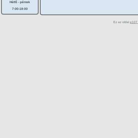
Hétfő - péntek
7:00-18:00
Ez az oldal
e107 