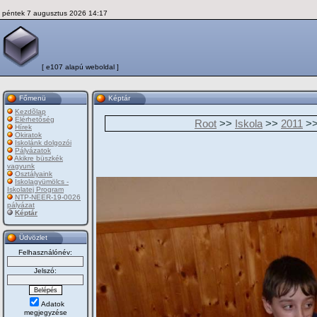
péntek 7 augusztus 2026 14:17
[ e107 alapú weboldal ]
Főmenü
Képtár
Kezdõlap
Elérhetőség
Root
>>
Iskola
>>
2011
>
Hírek
Okiratok
Iskolánk dolgozói
Pályázatok
Akikre büszkék
vagyunk
Osztályaink
Iskolagyümölcs -
Iskolatej Program
NTP-NEER-19-0026
pályázat
Képtár
Üdvözlet
Felhasználónév:
Jelszó:
Adatok
megjegyzése