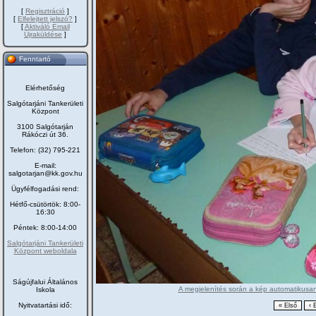
[
Regisztráció
]
[
Elfelejtett jelszó?
]
[
Aktiváló Email
Újraküldése
]
Fenntartó
Elérhetőség
Salgótarjáni Tankerületi
Központ
3100 Salgótarján
Rákóczi út 36.
Telefon: (32) 795-221
E-mail:
salgotarjan@kk.gov.hu
Ügyfélfogadási rend:
Hétfő-csütörtök: 8:00-
16:30
Péntek: 8:00-14:00
Salgótarjáni Tankerületi
Központ weboldala
Ságújfalui Általános
A megjelenítés során a kép automatikusan 
Iskola
Nyitvatartási idő: