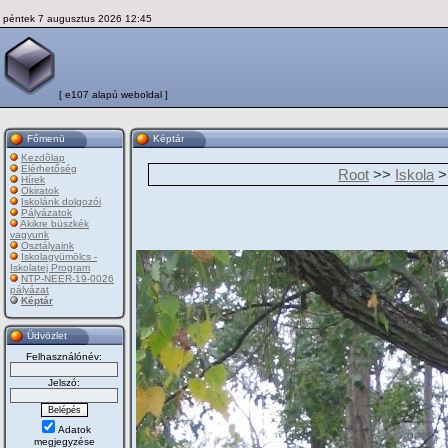
péntek 7 augusztus 2026 12:45
[ e107 alapú weboldal ]
Főmenü
Képtár
Kezdõlap
Elérhetőség
Root
>>
Iskola
>
Hírek
Okiratok
Iskolánk dolgozói
Pályázatok
Akikre büszkék
vagyunk
Osztályaink
Iskolagyümölcs -
Iskolatej Program
NTP-NEER-19-0026
pályázat
Képtár
Üdvözlet
Felhasználónév:
Jelszó:
Adatok
megjegyzése