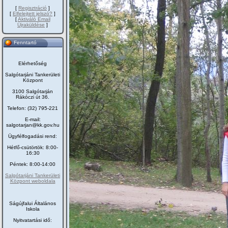
[
Regisztráció
]
[
Elfelejtett jelszó?
]
[
Aktiváló Email
Újraküldése
]
Fenntartó
Elérhetőség
Salgótarjáni Tankerületi
Központ
3100 Salgótarján
Rákóczi út 36.
Telefon: (32) 795-221
E-mail:
salgotarjan@kk.gov.hu
Ügyfélfogadási rend:
Hétfő-csütörtök: 8:00-
16:30
Péntek: 8:00-14:00
Salgótarjáni Tankerületi
Központ weboldala
Ságújfalui Általános
Iskola
Nyitvatartási idő: