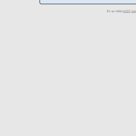
Ez az oldal
e107 por