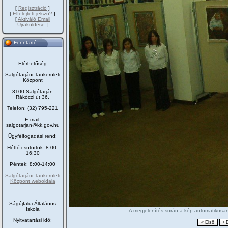
[
Regisztráció
]
[
Elfelejtett jelszó?
]
[
Aktiváló Email
Újraküldése
]
Fenntartó
Elérhetőség
Salgótarjáni Tankerületi
Központ
3100 Salgótarján
Rákóczi út 36.
Telefon: (32) 795-221
E-mail:
salgotarjan@kk.gov.hu
Ügyfélfogadási rend:
Hétfő-csütörtök: 8:00-
16:30
Péntek: 8:00-14:00
Salgótarjáni Tankerületi
Központ weboldala
Ságújfalui Általános
Iskola
A megjelenítés során a kép automatikusan 
Nyitvatartási idő: