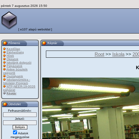
péntek 7 augusztus 2026 15:50
[ e107 alapú weboldal ]
Főmenü
Képtár
Kezdõlap
Elérhetőség
Root
>>
Iskola
>>
20
Hírek
Okiratok
Iskolánk dolgozói
Pályázatok
K
Akikre büszkék
vagyunk
Osztályaink
Iskolagyümölcs -
Iskolatej Program
NTP-NEER-19-0026
pályázat
Képtár
Üdvözlet
Felhasználónév:
Jelszó:
Adatok
megjegyzése